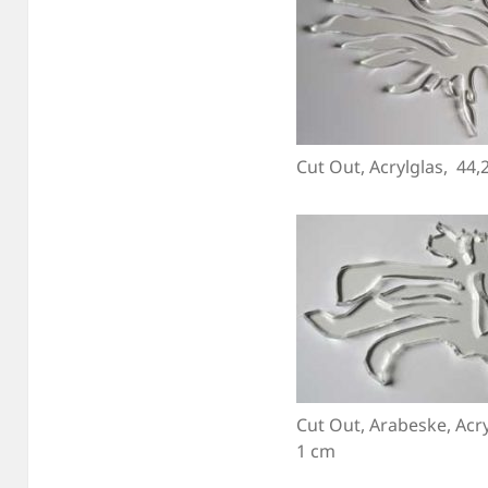
Cut Out, Acrylglas, 44,2
Cut Out, Arabeske, Acry
1 cm