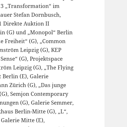
023 „Transformation“ im
hauer Stefan Dornbusch,
Direkte Auktion II
lin (G) und „Monopol“ Berlin
ze Freiheit“ (G), „Common
lmström Leipzig (G), KEP
Sense“ (G), Projektspace
röm Leipzig (G), „The Flying
 Berlin (E), Galerie
n Zürich (G), „Das junge
 (G), Semjon Contemporary
hnungen (G), Galerie Semmer,
aus Berlin-Mitte (G), „L“,
alerie Mitte (E),