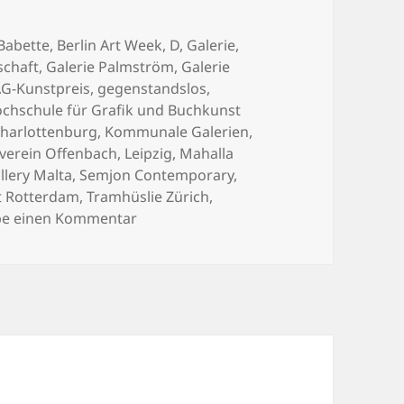
er
Babette
,
Berlin Art Week
,
D
,
Galerie
,
schaft
,
Galerie Palmström
,
Galerie
G-Kunstpreis
,
gegenstandslos
,
chschule für Grafik und Buchkunst
Charlottenburg
,
Kommunale Galerien
,
verein Offenbach
,
Leipzig
,
Mahalla
llery Malta
,
Semjon Contemporary
,
t Rotterdam
,
Tramhüslie Zürich
,
zu Vita
be einen Kommentar