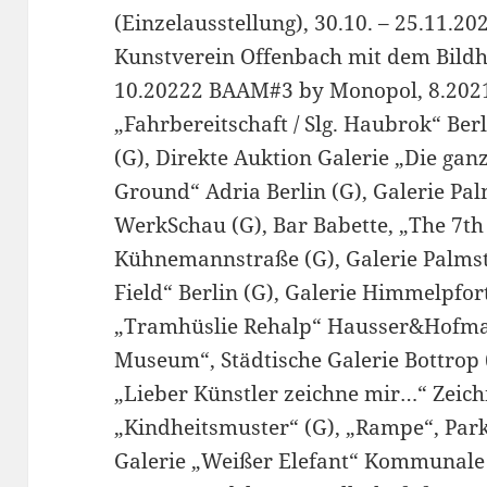
(Einzelausstellung), 30.10. – 25.11.2
Kunstverein Offenbach mit dem Bild
10.20222 BAAM#3 by Monopol, 8.2021 
„Fahrbereitschaft / Slg. Haubrok“ Ber
(G), Direkte Auktion Galerie „Die gan
Ground“ Adria Berlin (G), Galerie Pa
WerkSchau (G), Bar Babette, „The 7th 
Kühnemannstraße (G), Galerie Palmst
Field“ Berlin (G), Galerie Himmelpfort
„Tramhüslie Rehalp“ Hausser&Hofman
Museum“, Städtische Galerie Bottrop
„Lieber Künstler zeichne mir…“ Zeic
„Kindheitsmuster“ (G), „Rampe“, Parkh
Galerie „Weißer Elefant“ Kommunale G