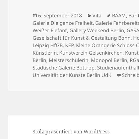
Veröffentlicht
Kategorien
Schlagwört
6. September 2018
Vita
BAAM
,
Bar 
am
Galerie Die ganze Freiheit
,
Galerie Fahrbereit
Weißer Elefant
,
Gallery Weekend Berlin
,
GASA
Gesellschaft für Kunst & Gestaltung Bonn
,
Ho
Leipzig HfGB
,
KEP
,
Kleine Orangerie Schloss 
Künstlerin
,
Kunstverein Gelsenkirchen
,
Kunst
Berlin
,
Meisterschülerin
,
Monopol Berlin
,
RGa
Städtische Galerie Bottrop
,
Studienaufenthal
Universität der Künste Berlin UdK
Schrei
Stolz präsentiert von WordPress