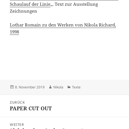
Schaulauf der Linie
„, Text zur Ausstellung
Zeichnungen
Lothar Romain zu den Werken von Nikola Richard,
1998
Veröffentlicht
Autor
Kategorien
8. November 2019
Nikola
Texte
am
Beitragsnavigation
ZURÜCK
PAPER CUT OUT
Vorheriger
Beitrag:
WEITER