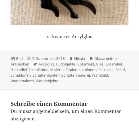
schwarzes Acrylglas
Format
Veröffentlicht
Autor
Kategorien
Bild
7. September 2018
Nikola
Glasarbeiten -
am
Schlagwörter
Arabesken
Acrylglas
,
Bildobjekte
,
Colorfield
,
Glas
,
Glasrelief
,
Holzrelief
,
Installation
,
Malerei
,
Papierschablonen
,
Plexiglas
,
Relief
,
Schablonen
,
Schattenkanten
,
Schattenmalerei
,
Wandbild
,
Wandmalerei
,
Wandobjekte
Schreibe einen Kommentar
Du musst
angemeldet
sein, um einen Kommentar
abzugeben.