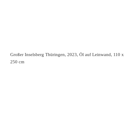
cm
Weißer Rhythmus (#112)
, 2023, Öl auf Ölpapier, 30 x 40 cm