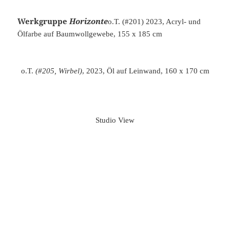
Werkgruppe
Horizonte
o.T. (#201) 2023, Acryl- und
Ölfarbe auf Baumwollgewebe, 155 x 185 cm
o.T.
(#205, Wirbel)
, 2023, Öl auf Leinwand, 160 x 170 cm
Studio View
Elbe bei Nebel (#203, Early Dots)
, 2023, Acryl- und Ölfarbe
auf Baumwollgewebe, 155 x 160 cm
o.T.
(#204, gelbe Strahlen)
, 2023, Öl auf Baumwollgewebe,
155 x 160 cm
Vibrationen (#200),
2023, Öl auf Leinwand, 110 x 250 cm