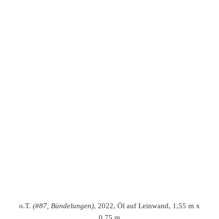
Ultramarinblau
(#59, Schattenspiel)
, 2022, Öl auf
Leinwand, 1,60 x 1,55 m