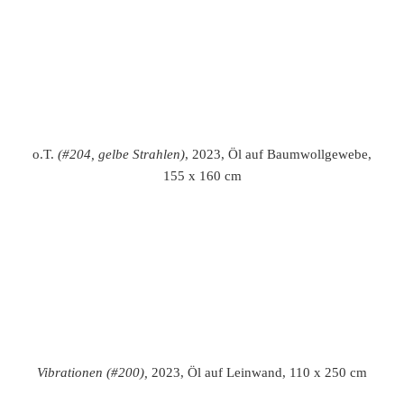
o.T.
(#95, bewegtes Grün)
, 2022, Öl auf Schleiernessel auf
MdF, 1 x 1 m
o.T.
(#93, Lichternetz Rot),
2022, Öl auf Schleiernessel auf
MdF, 1 x 1 m
o.T. (#92, Rhythmus Violett)
, 2022, Öl auf Schleiernessel auf
MdF, 1 x 1 m
Schwarm Ultramarinblau (#108)
, 10/2022, Öl auf Ölpapier,
36 x 48 cm
Violett zu Grün (#109)
, 10/2022, Öl auf Ölpapier, 36 x 48