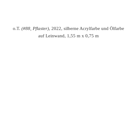
Gelbgrün
(#77, Schatten)
, 2021, Öl auf Schleiernessel auf
MdF, 6teilig, 1,80 m x 1,20 m