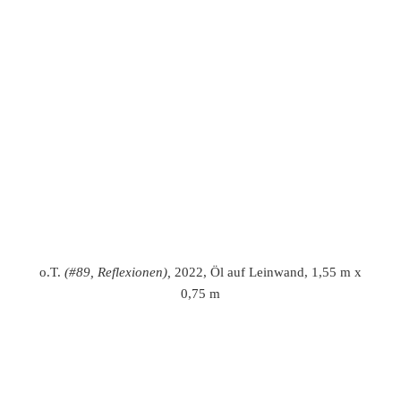
o.T.
(#100, Reflexe bunt)
, 10/2022, Ölfarbe auf bespannten
Karton, 40 x 30 cm