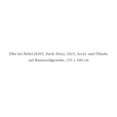
Großer Inselsberg Thüringen, 2023, Öl auf Leinwand, 110 x
250 cm
o.T.
(#89,
Reflexionen),
2022, Öl auf Leinwand, 1,55 m x
0,75 m
o.T.
(#87, Bündelungen)
, 2022, Öl auf Leinwand, 1,55 m x
0,75 m
o.T.
(#88, Pflaster)
, 2022, silberne Acrylfarbe und Ölfarbe
auf Leinwand, 1,55 m x 0,75 m
o.T.
(#96, tiefes Ultramarin)
, 2022, Öl auf Schleiernessel auf
MdF, 1 x 1 m