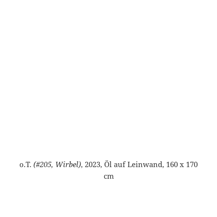
o.T.
(#205, Wirbel)
, 2023, Öl auf Leinwand, 160 x 170
cm
Studio View
Elbe bei Nebel (#203, Early Dots)
, 2023, Acryl- und
Ölfarbe auf Baumwollgewebe, 155 x 160 cm
o.T.
(#204, gelbe Strahlen)
, 2023, Öl auf
Baumwollgewebe, 155 x 160 cm
Vibrationen (#200),
2023, Öl auf Leinwand, 110 x 250
cm
Großer Inselsberg Thüringen, 2023, Öl auf
Leinwand, 110 x 250 cm