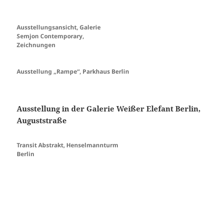
Ausstellungsansicht, Galerie
Semjon Contemporary,
Zeichnungen
Ausstellung „Rampe“, Parkhaus Berlin
Ausstellung in der Galerie Weißer Elefant Berlin,
Auguststraße
Transit Abstrakt, Henselmannturm
Berlin
GASAG Kunstpreis
Veröffentlicht
Kategorien
Schlagwörter
6. September 2018
Ausstellungen
abstractart
,