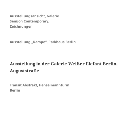
Ausstellungsansicht, Galerie
Semjon Contemporary,
Zeichnungen
Ausstellung „Rampe“, Parkhaus Berlin
Ausstellung in der Galerie Weißer Elefant Berlin,
Auguststraße
Transit Abstrakt, Henselmannturm
Berlin
GASAG Kunstpreis
Veröffentlicht
Kategorien
Schlagwörter
6. September 2018
Ausstellungen
abstractart
,